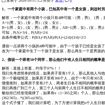
发表于
2020-10-11
|
分类于
算法
|
0
1、一个家庭中有两个小孩，已知其中有一个是女孩，则这时
解答：一个家庭中有两个小孩只有4种可能：{男，男}、{男，女
A={(男，女)，(女，男)，(女，女)}，
B={(男，女)，(女，男)，(男，男)}，AB={(男，女)，(女，男)
可知，P(A)=3/4，P(AB)=2/4
由条件概率公式：P(BA)=P(AB)/P(A)=(2/4)/(3/4)=2/3
通俗一点讲两个小孩的4种可能中，由于一个孩子已经是女孩了，
改为“一个家庭中生了一个孩子是女孩，那么再生一个是男孩的
2、假设一个班有50个同学，那么他们中有人生日相同的概率是
解答：直接上答案，约等于97%！！
我们先考虑简单的情况，如果房子里有1个人，那么其他人与他
另一个极端情况，如果房子里有366个人，由于一年只有365
慢慢推到，如果房子里有2个人，两者生日各不相同的概率很显然是36
我们再推广到三个人，第三个人与前两个人生日不相同的概率是363/365，
貌似你已经发现规律了，如果有n（1~365之间）个人，那么他们生日都不相同的概率
(362/365)…*((365-n)/365)。
这个式子懂了，我们就计算吧，为了方便计算我把n个人生日都不相同