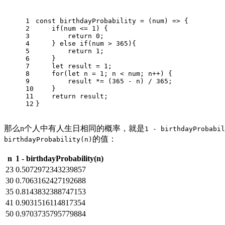
1
const
birthdayProbability
 = (
num
) => {
2
if
(num <= 
1
) {
3
return
0
;
4
    } 
else
if
(num > 
365
){
5
return
1
;
6
    }
7
let
 result = 
1
;
8
for
(
let
 n = 
1
; n < num; n++) {
9
        result *= (
365
 - n) / 
365
;
10
    }
11
return
 result;
12
}
那么n个人中有人生日相同的概率，就是
1 - birthdayProbabil
的值：
birthdayProbability(n)
n
1 - birthdayProbability(n)
23
0.5072972343239857
30
0.7063162427192688
35
0.8143832388747153
41
0.9031516114817354
50
0.9703735795779884