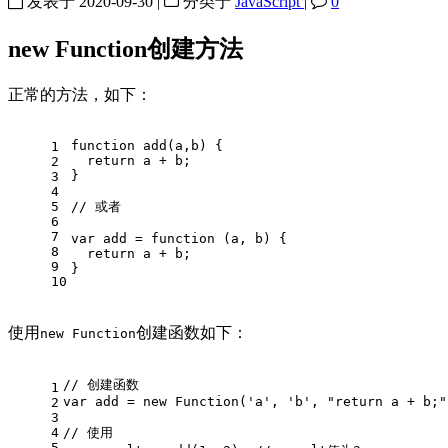
发表于
2020-09-30
|
分类于
JavaScript
|
0
new Function创建方法
正常的方法，如下：
function
add
(
a,b
) {
1
return
 a + b;
2
}
3
4
5
// 或者
6
7
var
 add = 
function
 (
a, b
) {
8
return
 a + b;
9
}
10
使用
创建函数如下：
new Function
// 创建函数
1
var
 add = 
new
Function
(
'a'
, 
'b'
, 
"return a + b;"
2
3
4
// 使用
5