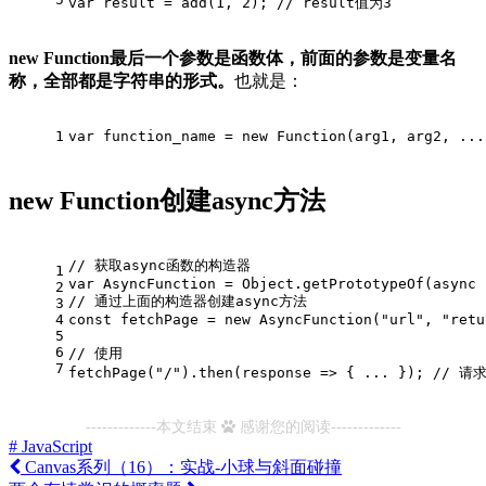
var
 result = 
add
(
1
, 
2
); 
// result值为3
new Function最后一个参数是函数体，前面的参数是变量名
称，全部都是字符串的形式。
也就是：
1
var
 function_name = 
new
Function
(arg1, arg2, ...
new Function创建async方法
// 获取async函数的构造器
1
var
AsyncFunction
 = 
Object
.
getPrototypeOf
(
async
2
// 通过上面的构造器创建async方法
3
4
const
 fetchPage = 
new
AsyncFunction
(
"url"
, 
"retu
5
6
// 使用
7
fetchPage
(
"/"
).
then
(
response
 =>
 { ... }); 
// 请
-------------本文结束
感谢您的阅读-------------
# JavaScript
Canvas系列（16）：实战-小球与斜面碰撞