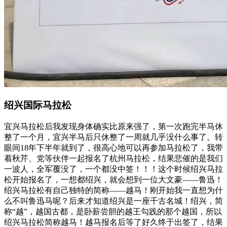
绍兴国际马拉松
宜兴马拉松后我发现身体确实比原来强了，第一次跑完半马休
整了一个月，宜兴半马后只休整了一周就几乎没什么事了。转
眼间18年下半年就到了，很高心地可以再参加马拉松了，我带
着秋芹、党等伙伴一起报名了杭州马拉松，结果悲催的是我们
一波人，全军覆没了，一个都没中签！！！这个时候绍兴马拉
松开始报名了，一想都绍兴，就会想到一位大文豪——鲁迅！
绍兴马拉松有自己独特的简称——越马！刚开始我一直想为什
么不叫鲁迅马呢？后来才知道绍兴是一座千古名城！绍兴，简
称“越”，越国古都，是卧薪尝胆的越王勾践的那个越国，所以
绍兴马拉松简称越马！越马报名后等了好久终于出签了，结果