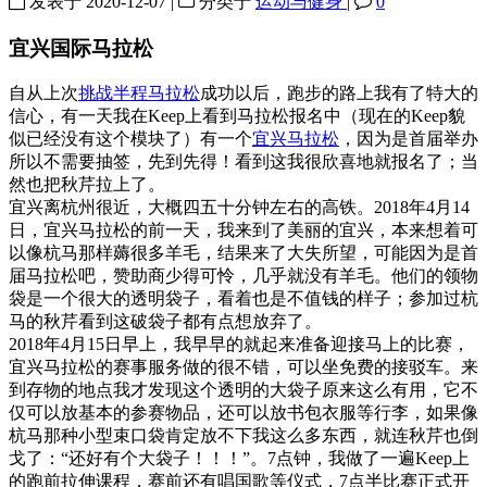
发表于
2020-12-07
|
分类于
运动与健身
|
0
宜兴国际马拉松
自从上次
挑战半程马拉松
成功以后，跑步的路上我有了特大的
信心，有一天我在Keep上看到马拉松报名中（现在的Keep貌
似已经没有这个模块了）有一个
宜兴马拉松
，因为是首届举办
所以不需要抽签，先到先得！看到这我很欣喜地就报名了；当
然也把秋芹拉上了。
宜兴离杭州很近，大概四五十分钟左右的高铁。2018年4月14
日，宜兴马拉松的前一天，我来到了美丽的宜兴，本来想着可
以像杭马那样薅很多羊毛，结果来了大失所望，可能因为是首
届马拉松吧，赞助商少得可怜，几乎就没有羊毛。他们的领物
袋是一个很大的透明袋子，看着也是不值钱的样子；参加过杭
马的秋芹看到这破袋子都有点想放弃了。
2018年4月15日早上，我早早的就起来准备迎接马上的比赛，
宜兴马拉松的赛事服务做的很不错，可以坐免费的接驳车。来
到存物的地点我才发现这个透明的大袋子原来这么有用，它不
仅可以放基本的参赛物品，还可以放书包衣服等行李，如果像
杭马那种小型束口袋肯定放不下我这么多东西，就连秋芹也倒
戈了：“还好有个大袋子！！！”。7点钟，我做了一遍Keep上
的跑前拉伸课程，赛前还有唱国歌等仪式，7点半比赛正式开