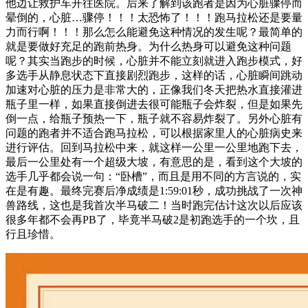
他边让救护车开往医院。后来了解到该跑者是因为心脏骤停而
晕倒的，心脏…骤停！！！太恐怖了！！！跑马拉松还是要量
力而行啊！！！那么怎么能避免这种情况的发生呢？最简单的
就是要做好充足的跑前热身。为什么热身可以避免这种问题
呢？其实当跑步的时候，心脏并不能立刻就进入跑步模式，好
多选手从静息状态下直接剧烈跑步，这样的话，心脏瞬间跳动
加速对心脏的压力是非常大的，正像我们冬天把热水直接灌进
瓶子里一样，如果直接倒进去很可能瓶子会炸裂，但是如果先
倒一点，给瓶子预热一下，瓶子就不容易炸裂了。另外心脏有
问题的跑者并不适合跑马拉松，可以根据家里人的心脏病史来
进行评估。回到马拉松中来，就这样一公里一公里地跑下去，
最后一公里处有一个超级大坡，有意思的是，看到这个大坡的
选手几乎都会说一句：“卧槽”，而且是用不同的方言说的，实
在是有趣。最终完赛后净成绩是1:59:01秒，成功挑战了一次神
兽路线，这也是我首次半马破二！当时跑完估计这次以后应该
很多年都不会再PB了，毕竟半马破2是初跑选手的一个坎，且
行且珍惜。