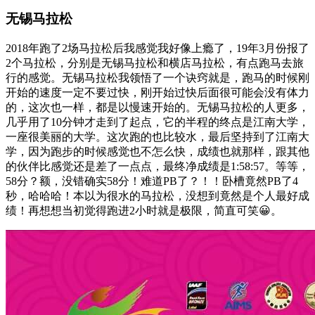
无锡马拉松
2018年跑了2场马拉松后我感觉我好像上瘾了，19年3月份报了
2个马拉松，分别是无锡马拉松和横店马拉松，有点跑马去旅
行的感觉。无锡马拉松我领悟了一个诀窍就是，跑马的时候刚
开始的速度一定不要过快，刚开始过快后面很可能会没有体力
的，这次也一样，都是以慢速开始的。无锡马拉松的人更多，
几乎用了10分钟才走到了起点，它的半程的终点是江南大学，
一座很美丽的大学。这次跑的也比较水，最后坚持到了江南大
学，因为跑步的时候感觉也不怎么快，成绩也就那样，跟其他
的伙伴比感觉还是差了一点点，最终净成绩是1:58:57。等等，
58分？额，没错确实58分！难道PB了？！！卧槽竟然PB了4
秒，哈哈哈！本以为很水的马拉松，没想到竟然是个人最好成
绩！再想想当初觉得跑进2小时就是极限，简直可笑😀。