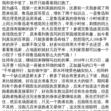
我和党中签了，秋芹只能看着我们跑了。
因为越马，我第一次来到美丽的绍兴，比赛前一天我参观了周
恩来祖居、鲁迅故居等景点，增长了两个知识点，一是鲁迅和
周总理竟然是远房亲戚，二是鲁迅家真的很有钱！小时候课文
上闰土叫鲁迅老爷感觉闰土很势力，毕竟小时候，刺猹的闰土
也是很有能耐的孩子，长大后竟然变了！参观完鲁迅故居后我
发现我也变了，原来看到鲁迅写的百草园感觉很有趣，如今看
到真实的百草园，只能羡慕鲁迅有钱了，想想现代人100多平
米的房子，如果不靠父母，好多90后得用大半辈子去还贷，再
看看鲁迅家，占地面积就好几百平米，大到家里都可以修一个
小院子！怪不得鲁迅能有那么大的气魄！！
扯得有点远，继续回来聊聊马拉松的事。2018年11月25日，越
马开赛！绍兴是一座被水环绕的城市，正如越马的口号一样
“千年越州行，如在镜中游”，群水环绕景色确实怡人，但同样
有一个缺点就是桥太多了；桥多了就会有更多的上下坡，跑起
来比较困难。好在这次准备充分，没有掉太大的链子。期间看
到有个跑者不顾医生的劝阻执意要跑步，后来才知道这个跑者
跑着跑着直接晕到了，好在医生救治及时没有生命危险，但是
该跑者拖着还没完全恢复的身体还要继续去跑，医生拦到拦不
住，然后名场面诞生，只见一个跑者在跑，后面医生在追。果
不其然，没跑几百米该跑者又晕倒了，这次医生很聪明，边救