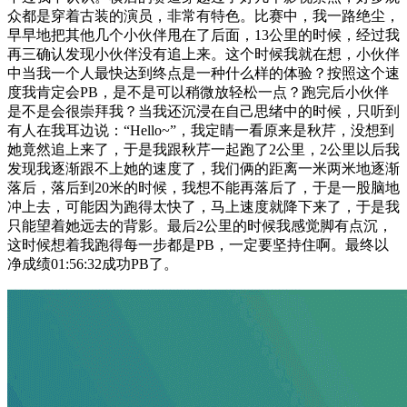
众都是穿着古装的演员，非常有特色。比赛中，我一路绝尘，
早早地把其他几个小伙伴甩在了后面，13公里的时候，经过我
再三确认发现小伙伴没有追上来。这个时候我就在想，小伙伴
中当我一个人最快达到终点是一种什么样的体验？按照这个速
度我肯定会PB，是不是可以稍微放轻松一点？跑完后小伙伴
是不是会很崇拜我？当我还沉浸在自己思绪中的时候，只听到
有人在我耳边说：“Hello~”，我定睛一看原来是秋芹，没想到
她竟然追上来了，于是我跟秋芹一起跑了2公里，2公里以后我
发现我逐渐跟不上她的速度了，我们俩的距离一米两米地逐渐
落后，落后到20米的时候，我想不能再落后了，于是一股脑地
冲上去，可能因为跑得太快了，马上速度就降下来了，于是我
只能望着她远去的背影。最后2公里的时候我感觉脚有点沉，
这时候想着我跑得每一步都是PB，一定要坚持住啊。最终以
净成绩01:56:32成功PB了。