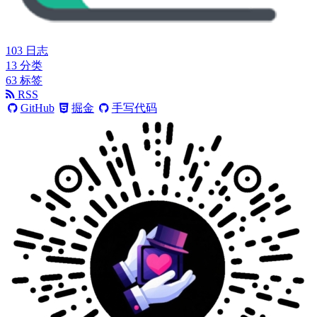
103
日志
13
分类
63
标签
RSS
GitHub
掘金
手写代码