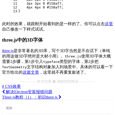
11
3px
3px
0
#158af7
,
12
4px
4px
0
#158af7
;
13
}
此时的效果，就跟刚开始看到的是一样的了。你可以点击
这里
自己修改一下样式试试。
three.js中的3D字体
three.js
是非常著名的3D库，写个3D字当然是不在话下（单纯
的用这做3D字绝对是大材小用）。
使用3D字体大概
three.js
需要2步骤，第1步引入
类型的字体，第2步把
typeface
文字结构对象加入到场景中。具体的可以看一下
TextGeometry
官方给出的
这篇文章
，这里就不再重复叙述了。
-------------本文结束
感谢您的阅读-------------
# CSS效果
解决Electron安装报错问题
Three.js教程（1）：初识three.js