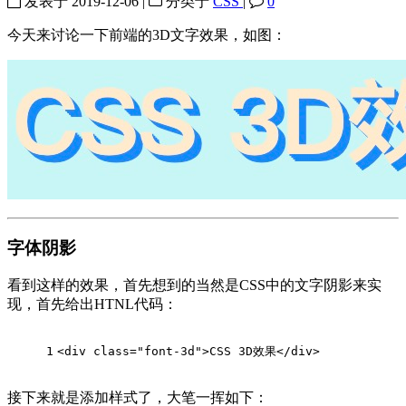
发表于
2019-12-06
|
分类于
CSS
|
0
今天来讨论一下前端的3D文字效果，如图：
字体阴影
看到这样的效果，首先想到的当然是CSS中的文字阴影来实
现，首先给出HTNL代码：
1
<
div
class
=
"font-3d"
>
CSS 3D效果
</
div
>
接下来就是添加样式了，大笔一挥如下：