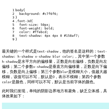
1
body
{
2
background
: 
#c7f6f6
;
3
}
4
.font-3d
{
5
font-size
: 
50px
;
6
font-weight
: bold;
7
color
: 
#ffebcd
;
8
text-shadow
: 
4px
4px
0
#158af7
;
9
}
最关键的一个样式是
，他的签名是这样的：
text-shadow
text-
，其中第一个参数
shadow: h-shadow v-shadow blur color;
是水平方向的偏移量，正数是向右偏移，负数是向左
h-shadow
偏移；第二个参数
是垂直方向偏移量，正数是向下偏
v-shadow
移，负数是向上偏移；第三个参数
是模糊大小，值越大越
blur
模糊，该值可以不写，默认是0，表示不模糊；第四个参数
是颜色，同样可以不写，默认是当前字体的颜色。
color
此时我们发现，单纯的阴影边界地方有菱角，缺乏立体感，具
体效果如下：