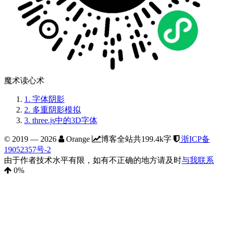
魔术读心术
1.
字体阴影
2.
多重阴影模拟
3.
three.js中的3D字体
© 2019 —
2026
Orange
博客全站共199.4k字
浙ICP备
19052357号-2
由于作者技术水平有限，如有不正确的地方请及时
与我联系
0
%