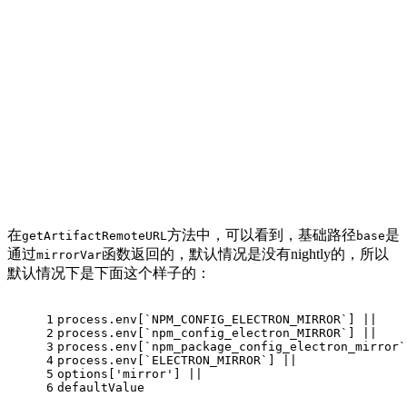
在
方法中，可以看到，基础路径
是
getArtifactRemoteURL
base
通过
函数返回的，默认情况是没有nightly的，所以
mirrorVar
默认情况下是下面这个样子的：
1
process.
env
[
`NPM_CONFIG_ELECTRON_MIRROR`
] ||
2
process.
env
[
`npm_config_electron_MIRROR`
] ||
3
process.
env
[
`npm_package_config_electron_mirror`
4
process.
env
[
`ELECTRON_MIRROR`
] ||
5
options[
'mirror'
] ||
6
defaultValue