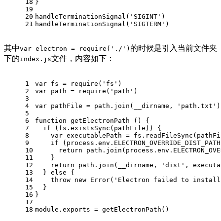
18
}
19
20
handleTerminationSignal
(
'SIGINT'
)
21
handleTerminationSignal
(
'SIGTERM'
)
其中
的时候是引入当前文件夹
var electron = require('./')
下的
文件，内容如下：
index.js
1
var
 fs = 
require
(
'fs'
)
2
var
 path = 
require
(
'path'
)
3
4
var
 pathFile = path.
join
(__dirname, 
'path.txt'
)
5
6
function
getElectronPath
 (
) {
7
if
 (fs.
existsSync
(pathFile)) {
8
var
 executablePath = fs.
readFileSync
(pathFi
9
if
 (process.
env
.
ELECTRON_OVERRIDE_DIST_PATH
10
return
 path.
join
(process.
env
.
ELECTRON_OVE
11
    }
12
return
 path.
join
(__dirname, 
'dist'
, executa
13
  } 
else
 {
14
throw
new
Error
(
'Electron failed to install
15
  }
16
}
17
18
module
.
exports
 = 
getElectronPath
()