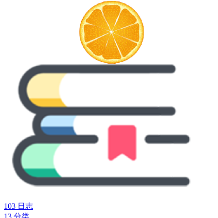
103
日志
13
分类