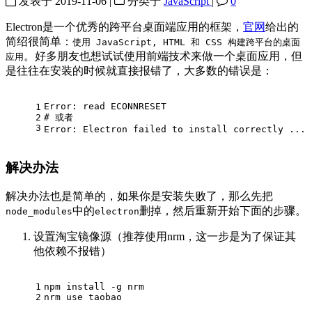
发表于
2019-11-06
|
分类于
JavaScript
|
0
Electron是一个优秀的跨平台桌面端应用的框架，
官网
给出的
简绍很简单：
使用 JavaScript, HTML 和 CSS 构建跨平台的桌面
。好多朋友也想试试使用前端技术来做一个桌面应用，但
应用
是往往在安装的时候就直接报错了，大多数的错误是：
Error: read ECONNRESET
1
2
# 或者
3
Error: Electron failed to install correctly ...
解决办法
解决办法也是简单的，如果你是安装失败了，那么先把
中的
删掉，然后重新开始下面的步骤。
node_modules
electron
设置淘宝镜像源（推荐使用nrm，这一步是为了保证其
他依赖不报错）
1
npm install -g nrm
2
nrm use taobao