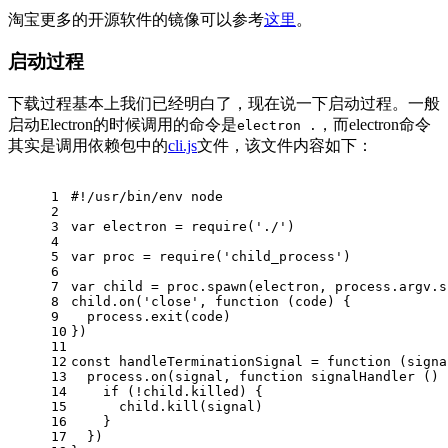
淘宝更多的开源软件的镜像可以参考
这里
。
启动过程
下载过程基本上我们已经明白了，现在说一下启动过程。一般
启动Electron的时候调用的命令是
，而electron命令
electron .
其实是调用依赖包中的
cli.js
文件，该文件内容如下：
1
#!/usr/bin/env node
2
3
var
 electron = 
require
(
'./'
)
4
5
var
 proc = 
require
(
'child_process'
)
6
7
var
 child = proc.
spawn
(electron, process.
argv
.
s
8
child.
on
(
'close'
, 
function
 (
code
) {
9
  process.
exit
(code)
10
})
11
12
const
 handleTerminationSignal = 
function
 (
signa
13
  process.
on
(signal, 
function
signalHandler
 (
) 
14
if
 (!child.
killed
) {
15
      child.
kill
(signal)
16
    }
17
  })