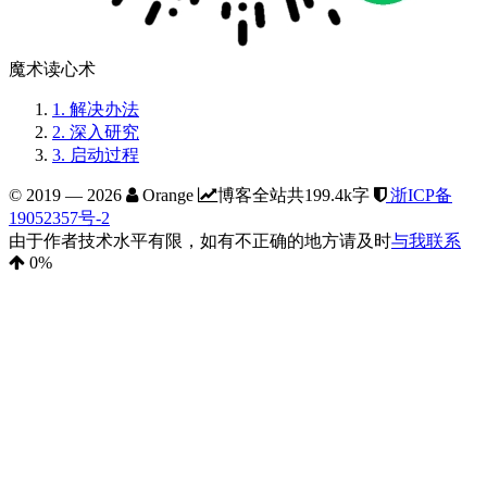
魔术读心术
1.
解决办法
2.
深入研究
3.
启动过程
© 2019 —
2026
Orange
博客全站共199.4k字
浙ICP备
19052357号-2
由于作者技术水平有限，如有不正确的地方请及时
与我联系
0
%