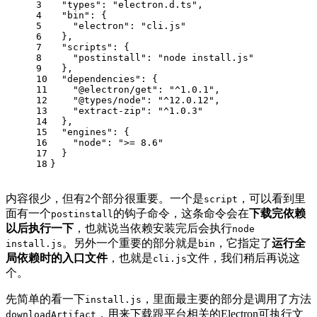
3
  "types": "electron.d.ts",
4
  "bin": {
5
    "electron": "cli.js"
6
  },
7
  "scripts": {
8
    "postinstall": "node install.js"
9
  },
10
  "dependencies": {
11
    "@electron/get": "^1.0.1",
12
    "@types/node": "^12.0.12",
13
    "extract-zip": "^1.0.3"
14
  },
15
  "engines": {
16
    "node": ">= 8.6"
17
  }
18
}
内容很少，但有2个部分很重要。一个是
，可以看到里
script
面有一个
的钩子命令，这条命令会在
下载完依赖
postinstall
以后执行一下
，也就说当依赖安装完后会执行
node
。另外一个重要的部分就是
，它指定了
运行全
install.js
bin
局依赖时的入口文件
，也就是
文件，我们稍后再说这
cli.js
个。
先简单的看一下
，里面最主要的部分是调用了方法
install.js
，用来下载跟平台相关的Electron可执行文
downloadArtifact