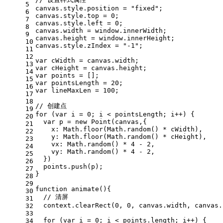
5
canvas.
style
.
position
 = 
"fixed"
;
6
canvas.
style
.
top
 = 
0
;
7
canvas.
style
.
left
 = 
0
;
8
canvas.
width
 = 
window
.
innerWidth
;
9
canvas.
height
 = 
window
.
innerHeight
;
10
canvas.
style
.
zIndex
 = 
"-1"
;
11
12
var
 cWidth = canvas.
width
;
13
var
 cHeight = canvas.
height
;
14
var
 points = [];
15
var
 pointsLength = 
20
;
16
var
 lineMaxLen = 
100
;
17
18
// 创建点
19
for
 (
var
 i = 
0
; i < pointsLength; i++) {
20
var
 p = 
new
Point
(canvas,{
21
x
: 
Math
.
floor
(
Math
.
random
() * cWidth),
22
y
: 
Math
.
floor
(
Math
.
random
() * cHeight),
23
vx
: 
Math
.
random
() * 
4
 - 
2
,
24
vy
: 
Math
.
random
() * 
4
 - 
2
,
25
  })
26
  points.
push
(p);
27
}
28
29
function
animate
(
){
30
// 清屏
31
  context.
clearRect
(
0
, 
0
, canvas.
width
, canvas.
32
33
for
 (
var
 i = 
0
; i < points.
length
; i++) {
34