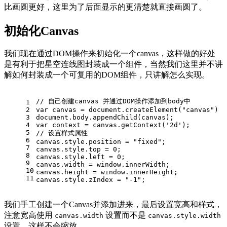
比画圆更好，这里为了后面显示的更清楚就直接画圆了。
初始化Canvas
我们现在通过DOM操作来初始化一个canvas，这样做的好处
是有利于把星空连线图封装成一个组件，当然我们这里并不讲
解如何封装成一个可复用的DOM组件，只讲解怎么实现。
// 自己创建canvas 并通过DOM操作添加到body中
1
2
var
 canvas = 
document
.
createElement
(
"canvas"
)
3
document
.
body
.
appendChild
(canvas);
4
var
 context = canvas.
getContext
(
'2d'
);
5
// 设置样式属性
6
canvas.
style
.
position
 = 
"fixed"
;
7
canvas.
style
.
top
 = 
0
;
8
canvas.
style
.
left
 = 
0
;
9
canvas.
width
 = 
window
.
innerWidth
;
10
canvas.
height
 = 
window
.
innerHeight
;
11
canvas.
style
.
zIndex
 = 
"-1"
;
我们手工创建一个Canvas并添加进来，最后设置宽高和样式，
注意宽高使用
设置而不是
canvas.width
canvas.style.width
设置，这样不会缩放。