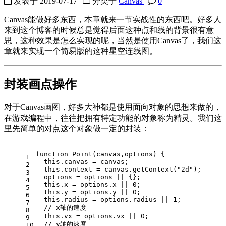
发表于
2019-07-17
|
分类于
Canvas
|
0
Canvas能做好多东西，本章就来一节实战性的东西吧。好多人
来到这个博客的时候总是觉得后面这种点和线的背景很有意
思，这种效果是怎么实现的呢，当然是使用Canvas了，我们这
章就来实现一个简易版的这种星空连线图。
封装画点操作
对于Canvas画图，好多大神都是使用面向对象的思想来做的，
在游戏编程中，往往把拥有特定功能的对象称为精灵。我们这
里先简单的对点这个对象做一定的封装：
function
Point
(
canvas,options
) {
1
this
.
canvas
 = canvas;
2
this
.
context
 = canvas.
getContext
(
"2d"
);
3
  options = options || {};
4
this
.
x
 = options.
x
 || 
0
;
5
this
.
y
 = options.
y
 || 
0
;
6
this
.
radius
 = options.
radius
 || 
1
;
7
// x轴的速度
8
this
.
vx
 = options.
vx
 || 
0
;
9
// y轴的速度
10