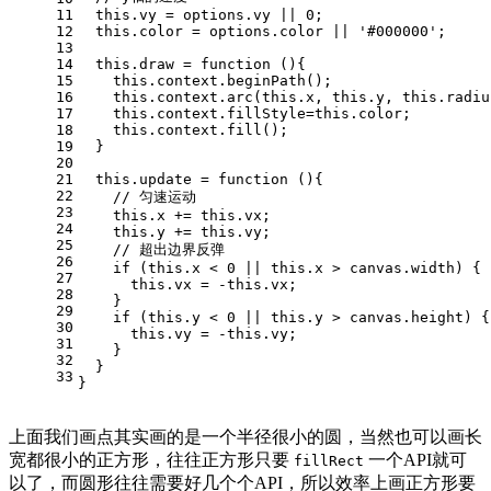
11
this
.
vy
 = options.
vy
 || 
0
;
12
this
.
color
 = options.
color
 || 
'#000000'
;
13
14
this
.
draw
 = 
function
 (
){
15
this
.
context
.
beginPath
();
16
this
.
context
.
arc
(
this
.
x
, 
this
.
y
, 
this
.
radiu
17
this
.
context
.
fillStyle
=
this
.
color
;
18
this
.
context
.
fill
();
19
  }
20
21
this
.
update
 = 
function
 (
){
22
// 匀速运动
23
this
.
x
 += 
this
.
vx
;
24
this
.
y
 += 
this
.
vy
;
25
// 超出边界反弹
26
if
 (
this
.
x
 < 
0
 || 
this
.
x
 > canvas.
width
) {
27
this
.
vx
 = -
this
.
vx
;
28
    }
29
if
 (
this
.
y
 < 
0
 || 
this
.
y
 > canvas.
height
) {
30
this
.
vy
 = -
this
.
vy
;
31
    }
32
  }
33
}
上面我们画点其实画的是一个半径很小的圆，当然也可以画长
宽都很小的正方形，往往正方形只要
一个API就可
fillRect
以了，而圆形往往需要好几个个API，所以效率上画正方形要