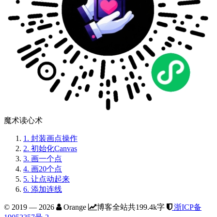
魔术读心术
1.
封装画点操作
2.
初始化Canvas
3.
画一个点
4.
画20个点
5.
让点动起来
6.
添加连线
© 2019 —
2026
Orange
博客全站共199.4k字
浙ICP备