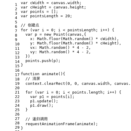
var
 cWidth = canvas.
width
;
1
var
 cHeight = canvas.
height
;
2
var
 points = [];
3
var
 pointsLength = 
20
;
4
5
// 创建点
6
for
 (
var
 i = 
0
; i < pointsLength; i++) {
7
var
 p = 
new
Point
(canvas,{
8
x
: 
Math
.
floor
(
Math
.
random
() * cWidth),
9
y
: 
Math
.
floor
(
Math
.
random
() * cHeight),
10
vx
: 
Math
.
random
() * 
4
 - 
2
,
11
vy
: 
Math
.
random
() * 
4
 - 
2
,
12
  })
13
  points.
push
(p);
14
}
15
16
function
animate
(
){
17
// 清屏
18
19
  context.
clearRect
(
0
, 
0
, canvas.
width
, canvas.
20
21
for
 (
var
 i = 
0
; i < points.
length
; i++) {
22
var
 p1 = points[i];
23
    p1.
update
();
24
    p1.
draw
();
25
  }
26
27
// 递归调用
28
requestAnimationFrame
(animate);
29
}