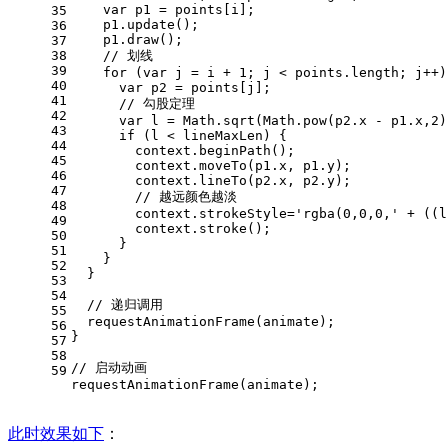
var
 p1 = points[i];
35
    p1.
update
();
36
    p1.
draw
();
37
38
// 划线
39
for
 (
var
 j = i + 
1
; j < points.
length
; j++)
40
var
 p2 = points[j];
41
// 勾股定理
42
var
 l = 
Math
.
sqrt
(
Math
.
pow
(p2.
x
 - p1.
x
,
2
)
43
if
 (l < lineMaxLen) {
44
        context.
beginPath
();
45
        context.
moveTo
(p1.
x
, p1.
y
);
46
        context.
lineTo
(p2.
x
, p2.
y
);
47
// 越远颜色越淡
48
        context.
strokeStyle
=
'rgba(0,0,0,'
 + ((l
49
        context.
stroke
();
50
      }
51
    }
52
  }
53
54
// 递归调用
55
requestAnimationFrame
(animate);
56
}
57
58
// 启动动画
59
requestAnimationFrame
(animate);
此时效果如下
：