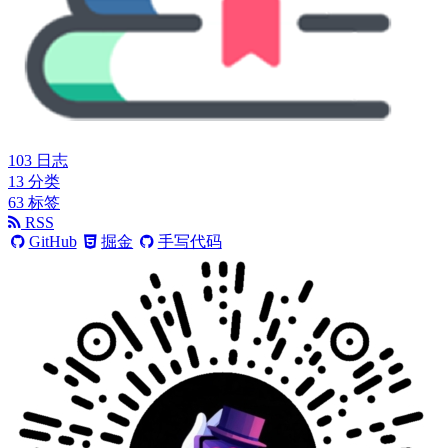
103
日志
13
分类
63
标签
RSS
GitHub
掘金
手写代码