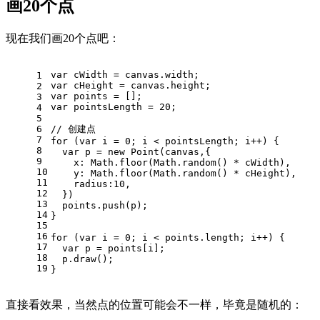
画20个点
现在我们画20个点吧：
var
 cWidth = canvas.
width
;
1
var
 cHeight = canvas.
height
;
2
var
 points = [];
3
var
 pointsLength = 
20
;
4
5
6
// 创建点
7
for
 (
var
 i = 
0
; i < pointsLength; i++) {
8
var
 p = 
new
Point
(canvas,{
9
x
: 
Math
.
floor
(
Math
.
random
() * cWidth),
10
y
: 
Math
.
floor
(
Math
.
random
() * cHeight),
11
radius
:
10
,
12
  })
13
  points.
push
(p);
14
}
15
16
for
 (
var
 i = 
0
; i < points.
length
; i++) {
17
var
 p = points[i];
18
  p.
draw
();
19
}
直接看效果，当然点的位置可能会不一样，毕竟是随机的：