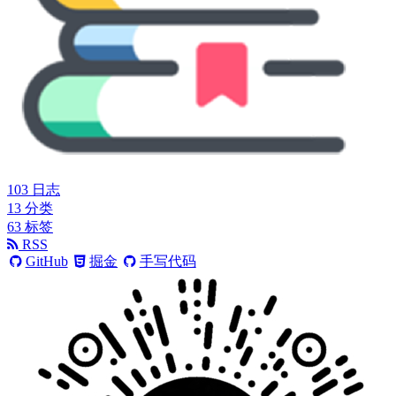
103
日志
13
分类
63
标签
RSS
GitHub
掘金
手写代码