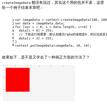
都没有说过，其实这个用的也并不多，这里
createImageData
给一个例子结束本章吧：
var
 imageData = context.
createImageData
(
100
, 
100
1
var
 data = imageData.
data
;
2
for
 (
var
 i = 
0
; i < data.
length
; i+=
4
) {
3
  data[i + 
0
] = 
255
;
4
5
// 下面这行很重要，默认创建后rgba的值都是0，所以也就是
6
  data[i + 
3
] = 
255
;
7
}
8
context.
putImageData
(imageData, 
10
, 
10
);
效果如下，是不是又学会了一种画正方形的方法了？