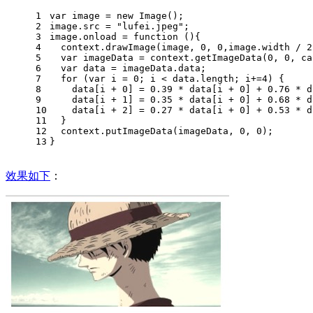
1
var
 image = 
new
Image
();
2
image.
src
 = 
"lufei.jpeg"
;
3
image.
onload
 = 
function
 (
){
4
  context.
drawImage
(image, 
0
, 
0
,image.
width
 / 
2
5
var
 imageData = context.
getImageData
(
0
, 
0
, ca
6
var
 data = imageData.
data
;
7
for
 (
var
 i = 
0
; i < data.
length
; i+=
4
) {
8
    data[i + 
0
] = 
0.39
 * data[i + 
0
] + 
0.76
 * d
9
    data[i + 
1
] = 
0.35
 * data[i + 
0
] + 
0.68
 * d
10
    data[i + 
2
] = 
0.27
 * data[i + 
0
] + 
0.53
 * d
11
  }
12
  context.
putImageData
(imageData, 
0
, 
0
);
13
}
效果如下
：