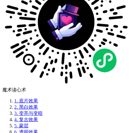
魔术读心术
1.
底片效果
2.
黑白效果
3.
变亮与变暗
4.
复古效果
5.
蒙层
6.
透明效果