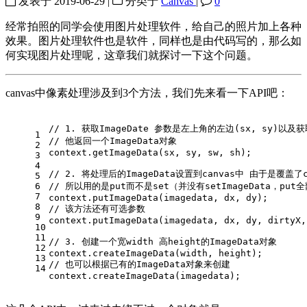
发表于
2019-06-29
|
分类于
Canvas
|
0
经常拍照的同学会使用图片处理软件，给自己的照片加上各种
效果。图片处理软件也是软件，同样也是由代码写的，那么如
何实现图片处理呢，这章我们就探讨一下这个问题。
canvas中像素处理涉及到3个方法，我们先来看一下API吧：
// 1. 获取ImageDate 参数是左上角的左边(sx, sy)以及
1
// 他返回一个ImageData对象
2
context.
getImageData
(sx, sy, sw, sh);
3
4
// 2. 将处理后的ImageData设置到canvas中 由于是覆盖了
5
6
// 所以用的是put而不是set（并没有setImageData，pu
7
context.
putImageData
(imagedata, dx, dy);
8
// 该方法还有可选参数
9
context.
putImageData
(imagedata, dx, dy, dirtyX,
10
11
// 3. 创建一个宽width 高height的ImageData对象
12
context.
createImageData
(width, height);
13
// 也可以根据已有的ImageData对象来创建
14
context.
createImageData
(imagedata);