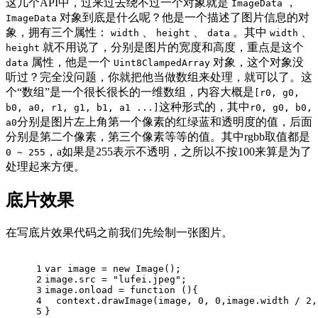
这几个API中，过来过去绕不过一个对象就是
，
ImageData
对象到底是什么呢？他是一个描述了图片信息的对
ImageData
象，拥有三个属性：
、
、
。其中
、
width
height
data
width
就不用说了，分别是图片的宽度和高度，重点是这个
height
属性，他是一个
对象，这个对象没
data
Uint8ClampedArray
听过？完全没问题，你就把他当做数组来处理，就可以了。这
个“数组”是一个很长很长的一维数组，内容大概是
[r0, g0,
这种形式的，其中
b0, a0, r1, g1, b1, a1 ...]
r0, g0, b0,
分别是图片左上角第一个像素的红绿蓝和透明度的值，后面
a0
分别是第二个像素，第三个像素等等的值。其中rgbb取值都是
，a如果是255表示不透明，之所以不按100来算是为了
0 ~ 255
处理起来方便。
底片效果
在写底片效果代码之前我们先绘制一张图片。
1
var
 image = 
new
Image
();
2
image.
src
 = 
"lufei.jpeg"
;
3
image.
onload
 = 
function
 (
){
4
  context.
drawImage
(image, 
0
, 
0
,image.
width
 / 
2
,
5
}