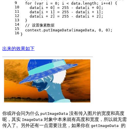
9
for
 (
var
 i = 
0
; i < data.
length
; i+=
4
) {
10
    data[i + 
0
] = 
255
 - data[i + 
0
];
11
    data[i + 
1
] = 
255
 - data[i + 
1
];
12
    data[i + 
2
] = 
255
 - data[i + 
2
];
13
  }
14
// 设置像素数据
15
  context.
putImageData
(imageData, 
0
, 
0
);
16
}
出来的效果如下
你或许会问为什么
没有传入图片的宽度和高度
putImageData
呢，其实
对象中本来就有高度和宽度，所以就无需
ImageData
传入了。另外还有一点需要注意，如果你在
的
getImageData