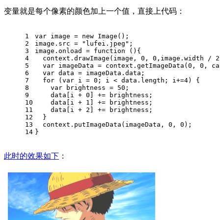
变量就是每个像素的颜色加上一个值，直接上代码：
1
var
 image = 
new
Image
();
2
image.
src
 = 
"lufei.jpeg"
;
3
image.
onload
 = 
function
 (
){
4
  context.
drawImage
(image, 
0
, 
0
,image.
width
 / 
2
5
var
 imageData = context.
getImageData
(
0
, 
0
, ca
6
var
 data = imageData.
data
;
7
for
 (
var
 i = 
0
; i < data.
length
; i+=
4
) {
8
var
 brightness = 
50
;
9
    data[i + 
0
] += brightness;
10
    data[i + 
1
] += brightness;
11
    data[i + 
2
] += brightness;
12
  }
13
  context.
putImageData
(imageData, 
0
, 
0
);
14
}
此时的效果如下
：