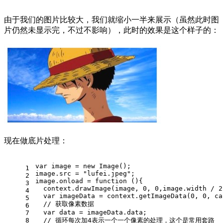
由于我们的图片比较大，我们就缩小一半来展示（虽然此时图
片仍然未显示完，不过不影响），此时的效果是这个样子的：
现在做底片处理：
var
 image = 
new
Image
();
1
image.
src
 = 
"lufei.jpeg"
;
2
image.
onload
 = 
function
 (
){
3
  context.
drawImage
(image, 
0
, 
0
,image.
width
 / 
2
4
var
 imageData = context.
getImageData
(
0
, 
0
, ca
5
// 获取像素数据
6
var
 data = imageData.
data
;
7
8
// 循环每次加4表示一个一个像素的处理，这个是常用套路