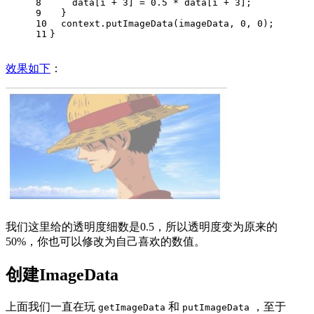
8
    data[i + 
3
] = 
0.5
 * data[i + 
3
];
9
  }
10
  context.
putImageData
(imageData, 
0
, 
0
);
11
}
效果如下
：
我们这里给的透明度细数是0.5，所以透明度变为原来的
50%，你也可以修改为自己喜欢的数值。
创建ImageData
上面我们一直在玩
和
，至于
getImageData
putImageData