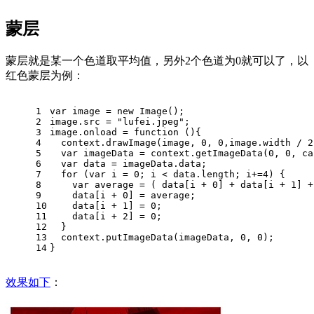
蒙层
蒙层就是某一个色道取平均值，另外2个色道为0就可以了，以
红色蒙层为例：
1
var
 image = 
new
Image
();
2
image.
src
 = 
"lufei.jpeg"
;
3
image.
onload
 = 
function
 (
){
4
  context.
drawImage
(image, 
0
, 
0
,image.
width
 / 
2
5
var
 imageData = context.
getImageData
(
0
, 
0
, ca
6
var
 data = imageData.
data
;
7
for
 (
var
 i = 
0
; i < data.
length
; i+=
4
) {
8
var
 average = ( data[i + 
0
] + data[i + 
1
] +
9
    data[i + 
0
] = average;
10
    data[i + 
1
] = 
0
;
11
    data[i + 
2
] = 
0
;
12
  }
13
  context.
putImageData
(imageData, 
0
, 
0
);
14
}
效果如下
：