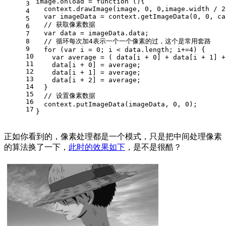
image.
onload
 = 
function
 (
){
3
  context.
drawImage
(image, 
0
, 
0
,image.
width
 / 
2
4
var
 imageData = context.
getImageData
(
0
, 
0
, ca
5
// 获取像素数据
6
var
 data = imageData.
data
;
7
8
// 循环每次加4表示一个一个像素的过，这个是常用套路
9
for
 (
var
 i = 
0
; i < data.
length
; i+=
4
) {
10
var
 average = ( data[i + 
0
] + data[i + 
1
] +
11
    data[i + 
0
] = average;
12
    data[i + 
1
] = average;
13
    data[i + 
2
] = average;
14
  }
15
// 设置像素数据
16
  context.
putImageData
(imageData, 
0
, 
0
);
17
}
正如你看到的，像素处理都是一个模式，只是把中间处理像素
的算法换了一下，
此时的效果如下
，是不是很酷？