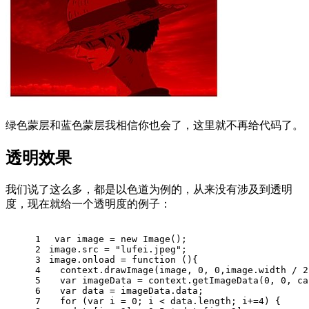
绿色蒙层和蓝色蒙层我相信你也会了，这里就不再给代码了。
透明效果
我们说了这么多，都是以色道为例的，从来没有涉及到透明
度，现在就给一个透明度的例子：
1
var
 image = 
new
Image
();
2
image.
src
 = 
"lufei.jpeg"
;
3
image.
onload
 = 
function
 (
){
4
  context.
drawImage
(image, 
0
, 
0
,image.
width
 / 
2
5
var
 imageData = context.
getImageData
(
0
, 
0
, ca
6
var
 data = imageData.
data
;
7
for
 (
var
 i = 
0
; i < data.
length
; i+=
4
) {