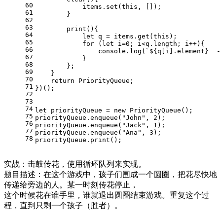
60
            items.
set
(
this
, []);
61
        }
62
63
print
(
){
64
let
 q = items.
get
(
this
);
65
for
 (
let
 i=
0
; i<q.
length
; i++){
66
console
.
log
(
`
${q[i].element}
  -
67
            }
68
        };
69
    }
70
return
PriorityQueue
;
71
})();
72
73
74
let
 priorityQueue = 
new
PriorityQueue
();
75
priorityQueue.
enqueue
(
"John"
, 
2
);
76
priorityQueue.
enqueue
(
"Jack"
, 
1
);
77
priorityQueue.
enqueue
(
"Ana"
, 
3
);
78
priorityQueue.
print
();
实战：击鼓传花，使用循环队列来实现。
题目描述：在这个游戏中，孩子们围成一个圆圈，把花尽快地
传递给旁边的人。某一时刻传花停止，
这个时候花在谁手里，谁就退出圆圈结束游戏。重复这个过
程，直到只剩一个孩子（胜者）。