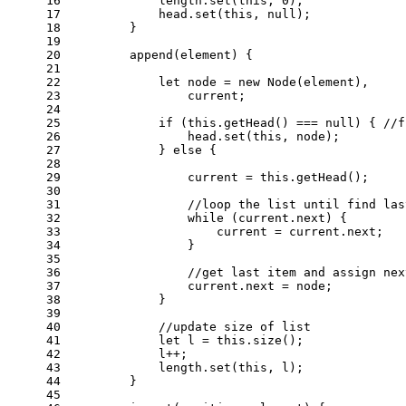
16
            length.
set
(
this
, 
0
);
17
            head.
set
(
this
, 
null
);
18
        }
19
20
append
(
element
) {
21
22
let
 node = 
new
Node
(element),
23
                current;
24
25
if
 (
this
.
getHead
() === 
null
) { 
//f
26
                head.
set
(
this
, node);
27
            } 
else
 {
28
29
                current = 
this
.
getHead
();
30
31
//loop the list until find las
32
while
 (current.
next
) {
33
                    current = current.
next
;
34
                }
35
36
//get last item and assign nex
37
                current.
next
 = node;
38
            }
39
40
//update size of list
41
let
 l = 
this
.
size
();
42
            l++;
43
            length.
set
(
this
, l);
44
        }
45