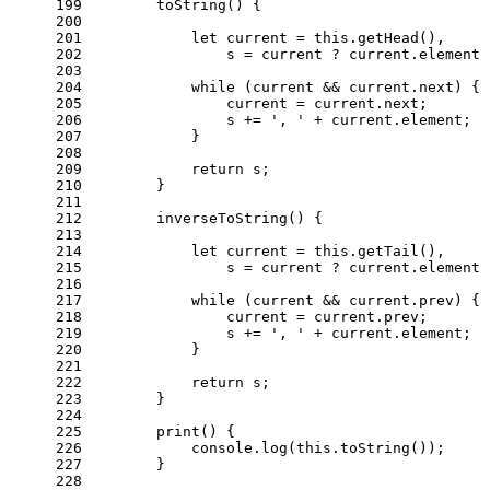
199
toString
(
) {
200
201
let
 current = 
this
.
getHead
(),
202
                s = current ? current.
element
 
203
204
while
 (current && current.
next
) {
205
                current = current.
next
;
206
                s += 
', '
 + current.
element
;
207
            }
208
209
return
 s;
210
        }
211
212
inverseToString
(
) {
213
214
let
 current = 
this
.
getTail
(),
215
                s = current ? current.
element
 
216
217
while
 (current && current.
prev
) {
218
                current = current.
prev
;
219
                s += 
', '
 + current.
element
;
220
            }
221
222
return
 s;
223
        }
224
225
print
(
) {
226
console
.
log
(
this
.
toString
());
227
        }
228