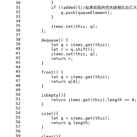
30
            }
31
if
 (!added){
//如果前面的优先级都比自己
32
                q.
push
(queueElement);
33
            }
34
35
            items.
set
(
this
, q);
36
        };
37
38
dequeue
(
) {
39
let
 q = items.
get
(
this
);
40
let
 r = q.
shift
();
41
            items.
set
(
this
, q);
42
return
 r;
43
        }
44
45
front
(
) {
46
let
 q = items.
get
(
this
);
47
return
 q[
0
];
48
        }
49
50
isEmpty
(
){
51
return
 items.
get
(
this
).
length
 == 
0
;
52
        }
53
54
size
(
){
55
let
 q = items.
get
(
this
);
56
return
 q.
length
;
57
        }
58
59
clear
(
){