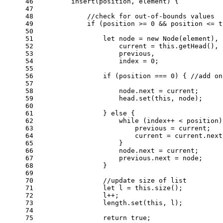
46
insert
(
position, element
) {
47
48
//check for out-of-bounds values
49
if
 (position >= 
0
 && position <= 
t
50
51
let
 node = 
new
Node
(element),
52
                    current = 
this
.
getHead
(),
53
                    previous,
54
                    index = 
0
;
55
56
if
 (position === 
0
) { 
//add on
57
58
                    node.
next
 = current;
59
                    head.
set
(
this
, node);
60
61
                } 
else
 {
62
while
 (index++ < position)
63
                        previous = current;
64
                        current = current.
next
65
                    }
66
                    node.
next
 = current;
67
                    previous.
next
 = node;
68
                }
69
70
//update size of list
71
let
 l = 
this
.
size
();
72
                l++;
73
                length.
set
(
this
, l);
74
75
return
true
;