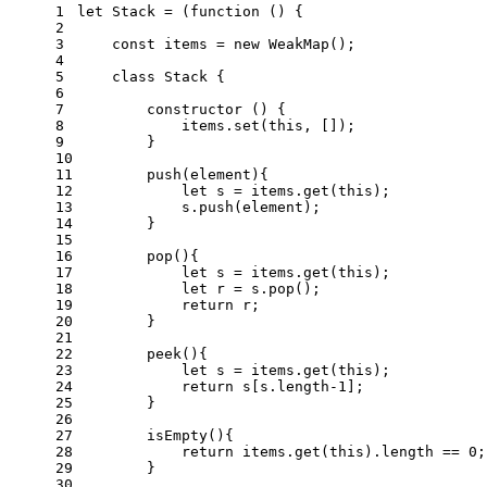
1
let
Stack
 = (
function
 (
) {
2
3
const
 items = 
new
WeakMap
();
4
5
class
Stack
 {
6
7
constructor
 (
) {
8
            items.
set
(
this
, []);
9
        }
10
11
push
(
element
){
12
let
 s = items.
get
(
this
);
13
            s.
push
(element);
14
        }
15
16
pop
(
){
17
let
 s = items.
get
(
this
);
18
let
 r = s.
pop
();
19
return
 r;
20
        }
21
22
peek
(
){
23
let
 s = items.
get
(
this
);
24
return
 s[s.
length
-
1
];
25
        }
26
27
isEmpty
(
){
28
return
 items.
get
(
this
).
length
 == 
0
;
29
        }
30