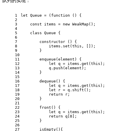
队列的实现：
1
let
Queue
 = (
function
 (
) {
2
3
const
 items = 
new
WeakMap
();
4
5
class
Queue
 {
6
7
constructor
 (
) {
8
            items.
set
(
this
, []);
9
        }
10
11
enqueue
(
element
) {
12
let
 q = items.
get
(
this
);
13
            q.
push
(element);
14
        }
15
16
dequeue
(
) {
17
let
 q = items.
get
(
this
);
18
let
 r = q.
shift
();
19
return
 r;
20
        }
21
22
front
(
) {
23
let
 q = items.
get
(
this
);
24
return
 q[
0
];
25
        }
26
27
isEmpty
(
){