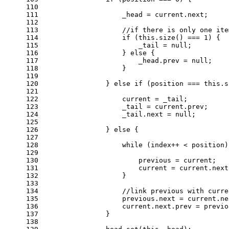
110
111
                    _head = current.
next
; 
112
113
//if there is only one ite
114
if
 (
this
.
size
() === 
1
) { 
115
                        _tail = 
null
;
116
                    } 
else
 {
117
                        _head.
prev
 = 
null
; 
118
                    }
119
120
                } 
else
if
 (position === 
this
.
s
121
122
                    current = _tail; 
123
                    _tail = current.
prev
;
124
                    _tail.
next
 = 
null
;
125
126
                } 
else
 {
127
128
while
 (index++ < position)
129
130
                        previous = current;
131
                        current = current.
next
132
                    }
133
134
//link previous with curre
135
                    previous.
next
 = current.
ne
136
                    current.
next
.
prev
 = previo
137
                }
138