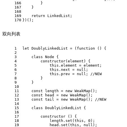
166
        }
167
    }
168
169
return
LinkedList
;
170
})();
双向列表
1
let
DoublyLinkedList
 = (
function
 (
) {
2
3
class
Node
 {
4
constructor
(
element
) {
5
this
.
element
 = element;
6
this
.
next
 = 
null
;
7
this
.
prev
 = 
null
; 
//NEW
8
        }
9
    }
10
11
const
 length = 
new
WeakMap
();
12
const
 head = 
new
WeakMap
();
13
const
 tail = 
new
WeakMap
(); 
//NEW
14
15
class
DoublyLinkedList
 {
16
17
constructor
 (
) {
18
            length.
set
(
this
, 
0
);
19
            head.
set
(
this
, 
null
);