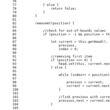
76
77
            } 
else
 {
78
return
false
;
79
            }
80
        }
81
82
removeAt
(
position
) {
83
84
//check for out-of-bounds values
85
if
 (position > -
1
 && position < 
th
86
87
let
 current = 
this
.
getHead
(),
88
                    previous,
89
                    index = 
0
;
90
91
//removing first item
92
if
 (position === 
0
) {
93
                    head.
set
(
this
, current.
nex
94
                } 
else
 {
95
96
while
 (index++ < position)
97
98
                        previous = current;
99
                        current = current.
next
100
                    }
101
102
//link previous with curre
103
                    previous.
next
 = current.
ne
104
                }
105