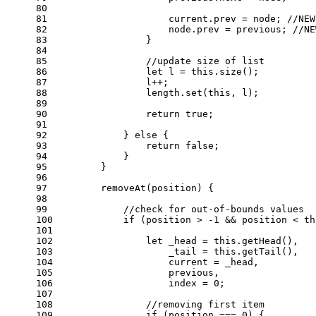
80
81
                    current.
prev
 = node; 
//NEW
82
                    node.
prev
 = previous; 
//NE
83
                }
84
85
//update size of list
86
let
 l = 
this
.
size
();
87
                l++;
88
                length.
set
(
this
, l);
89
90
return
true
;
91
92
            } 
else
 {
93
return
false
;
94
            }
95
        }
96
97
removeAt
(
position
) {
98
99
//check for out-of-bounds values
100
if
 (position > -
1
 && position < 
th
101
102
let
 _head = 
this
.
getHead
(),
103
                    _tail = 
this
.
getTail
(),
104
                    current = _head,
105
                    previous,
106
                    index = 
0
;
107
108
//removing first item
109
if
 (position === 
0
) {