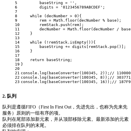
5
        baseString = 
''
,
6
        digits = 
'0123456789ABCDEF'
;
7
8
while
 (decNumber > 
0
){
9
        rem = 
Math
.
floor
(decNumber % base);
10
        remStack.
push
(rem);
11
        decNumber = 
Math
.
floor
(decNumber / base
12
    }
13
14
while
 (!remStack.
isEmpty
()){
15
        baseString += digits[remStack.
pop
()];
16
    }
17
18
return
 baseString;
19
}
20
21
console
.
log
(
baseConverter
(
100345
, 
2
));
// 110000
22
console
.
log
(
baseConverter
(
100345
, 
8
));
// 303771
23
console
.
log
(
baseConverter
(
100345
, 
16
));
// 187F9
2. 队列
队列是遵循FIFO（First In First Out，先进先出，也称为先来先
服务）原则的一组有序的项。
队列在尾部添加新元素，并从顶部移除元素。最新添加的元素
必须排在队列的末尾。