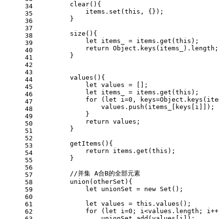
clear
(
){
34
            items.
set
(
this
, {});
35
        }
36
37
size
(
){
38
let
 items_ = items.
get
(
this
);
39
return
Object
.
keys
(items_).
length
;
40
        }
41
42
43
values
(
){
44
let
 values = [];
45
let
 items_ = items.
get
(
this
);
46
for
 (
let
 i=
0
, keys=
Object
.
keys
(ite
47
                values.
push
(items_[keys[i]]);
48
            }
49
return
 values;
50
        }
51
52
getItems
(
){
53
return
 items.
get
(
this
);
54
        }
55
56
//并集 A合B的全部元素
57
union
(
otherSet
){
58
let
 unionSet = 
new
Set
();
59
60
let
 values = 
this
.
values
();
61
for
 (
let
 i=
0
; i<values.
length
; i++
62
                unionSet.
add
(values[i]);
63