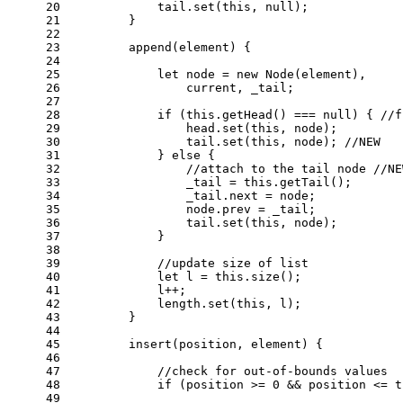
20
            tail.
set
(
this
, 
null
);
21
        }
22
23
append
(
element
) {
24
25
let
 node = 
new
Node
(element),
26
                current, _tail;
27
28
if
 (
this
.
getHead
() === 
null
) { 
//f
29
                head.
set
(
this
, node);
30
                tail.
set
(
this
, node); 
//NEW
31
            } 
else
 {
32
//attach to the tail node //NE
33
                _tail = 
this
.
getTail
();
34
                _tail.
next
 = node;
35
                node.
prev
 = _tail;
36
                tail.
set
(
this
, node);
37
            }
38
39
//update size of list
40
let
 l = 
this
.
size
();
41
            l++;
42
            length.
set
(
this
, l);
43
        }
44
45
insert
(
position, element
) {
46
47
//check for out-of-bounds values
48
if
 (position >= 
0
 && position <= 
t
49