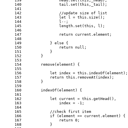
139
                head.
set
(
this
,_head);
140
                tail.
set
(
this
,_tail);
141
142
//update size of list
143
let
 l = 
this
.
size
();
144
                l--;
145
                length.
set
(
this
, l);
146
147
return
 current.
element
;
148
149
            } 
else
 {
150
return
null
;
151
            }
152
        }
153
154
remove
(
element
) {
155
156
let
 index = 
this
.
indexOf
(element);
157
return
this
.
removeAt
(index);
158
        }
159
160
indexOf
(
element
) {
161
162
let
 current = 
this
.
getHead
(),
163
                index = -
1
;
164
165
//check first item
166
if
 (element == current.
element
) {
167
return
0
;
168
            }