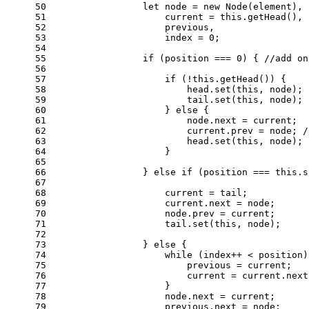
50
let
 node = 
new
Node
(element),
51
                    current = 
this
.
getHead
(),
52
                    previous,
53
                    index = 
0
;
54
55
if
 (position === 
0
) { 
//add on
56
57
if
 (!
this
.
getHead
()) {    
58
                        head.
set
(
this
, node);
59
                        tail.
set
(
this
, node);
60
                    } 
else
 {
61
                        node.
next
 = current;
62
                        current.
prev
 = node; 
/
63
                        head.
set
(
this
, node);
64
                    }
65
66
                } 
else
if
 (position === 
this
.
s
67
68
                    current = tail;     
69
                    current.
next
 = node;
70
                    node.
prev
 = current;
71
                    tail.
set
(
this
, node);
72
73
                } 
else
 {
74
while
 (index++ < position)
75
                        previous = current;
76
                        current = current.
next
77
                    }
78
                    node.
next
 = current;
79
                    previous.
next
 = node;