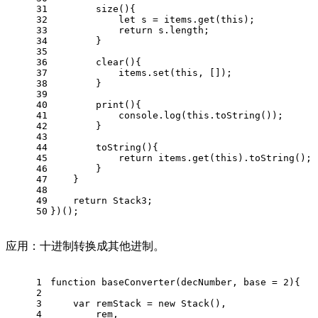
31
size
(
){
32
let
 s = items.
get
(
this
);
33
return
 s.
length
;
34
        }
35
36
clear
(
){
37
            items.
set
(
this
, []);
38
        }
39
40
print
(
){
41
console
.
log
(
this
.
toString
());
42
        }
43
44
toString
(
){
45
return
 items.
get
(
this
).
toString
();
46
        }
47
    }
48
49
return
Stack3
;
50
})();
应用：十进制转换成其他进制。
1
function
baseConverter
(
decNumber, base = 
2
){
2
3
var
 remStack = 
new
Stack
(),
4
        rem,