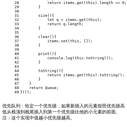
28
return
 items.
get
(
this
).
length
 == 
0
;
29
        }
30
31
size
(
){
32
let
 q = items.
get
(
this
);
33
return
 q.
length
;
34
        }
35
36
clear
(
){
37
            items.
set
(
this
, []);
38
        }
39
40
print
(
){
41
console
.
log
(
this
.
toString
());
42
        }
43
44
toString
(
){
45
return
 items.
get
(
this
).
toString
();
46
        }
47
    }
48
return
Queue
;
49
})();
优先队列：给定一个优先级，如果新插入的元素按照优先级高
低从栈顶到栈尾插入到第一个优先级比他的小元素的前面。
注：这个实现中值越小优先级越高。