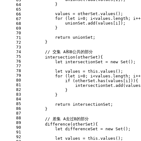
            }
64
65
            values = otherSet.
values
();
66
for
 (
let
 i=
0
; i<values.
length
; i++
67
                unionSet.
add
(values[i]);
68
            }
69
70
return
 unionSet;
71
        }
72
73
74
// 交集 A和B公共的部分
75
intersection
(
otherSet
){
76
let
 intersectionSet = 
new
Set
();
77
78
let
 values = 
this
.
values
();
79
for
 (
let
 i=
0
; i<values.
length
; i++
80
if
 (otherSet.
has
(values[i])){
81
                    intersectionSet.
add
(values
82
                }
83
            }
84
85
return
 intersectionSet;
86
        }
87
88
// 差集 A去过B的部分
89
difference
(
otherSet
){
90
let
 differenceSet = 
new
Set
();
91
92
let
 values = 
this
.
values
();