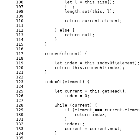
106
let
 l = 
this
.
size
();
107
                l--;
108
                length.
set
(
this
, l);
109
110
return
 current.
element
;
111
112
            } 
else
 {
113
return
null
;
114
            }
115
        }
116
117
remove
(
element
) {
118
119
let
 index = 
this
.
indexOf
(element);
120
return
this
.
removeAt
(index);
121
        }
122
123
indexOf
(
element
) {
124
125
let
 current = 
this
.
getHead
(),
126
                index = 
0
;
127
128
while
 (current) {
129
if
 (element === current.
elemen
130
return
 index;
131
                }
132
                index++;
133
                current = current.
next
;
134
            }
135