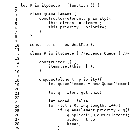
let
PriorityQueue
 = (
function
 (
) {
1
2
class
QueueElement
 {
3
constructor
(
element, priority
){
4
this
.
element
 = element;
5
this
.
priority
 = priority;
6
        }
7
    }
8
9
const
 items = 
new
WeakMap
();
10
11
class
PriorityQueue
 { 
//extends Queue { //w
12
13
constructor
 (
) {
14
            items.
set
(
this
, []);
15
        }
16
17
enqueue
(
element, priority
){
18
let
 queueElement = 
new
QueueElement
19
20
let
 q = items.
get
(
this
);
21
22
let
 added = 
false
;
23
for
 (
let
 i=
0
; i<q.
length
; i++){
24
if
 (queueElement.
priority
 < q[i
25
26
                    q.
splice
(i,
0
,queueElement);
27
                    added = 
true
;
28
break
;
29
                }