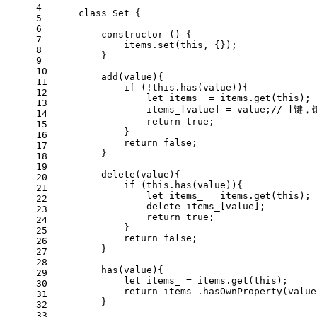
4
class
Set
 {
5
6
constructor
 (
) {
7
            items.
set
(
this
, {});
8
        }
9
10
add
(
value
){
11
if
 (!
this
.
has
(value)){
12
let
 items_ = items.
get
(
this
);
13
                items_[value] = value;
// [键，
14
return
true
;
15
            }
16
return
false
;
17
        }
18
19
delete
(
value
){
20
if
 (
this
.
has
(value)){
21
let
 items_ = items.
get
(
this
);
22
delete
 items_[value];
23
return
true
;
24
            }
25
return
false
;
26
        }
27
28
has
(
value
){
29
let
 items_ = items.
get
(
this
);
30
return
 items_.
hasOwnProperty
(value
31
        }
32
33