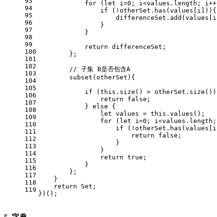
93
for
 (
let
 i=
0
; i<values.
length
; i++
94
if
 (!otherSet.
has
(values[i])){
95
                    differenceSet.
add
(values[i
96
                }
97
            }
98
99
return
 differenceSet;
100
        };
101
102
// 子集 B是否包含A
103
subset
(
otherSet
){
104
105
if
 (
this
.
size
() > otherSet.
size
())
106
return
false
;
107
            } 
else
 {
108
let
 values = 
this
.
values
();
109
for
 (
let
 i=
0
; i<values.
length
;
110
if
 (!otherSet.
has
(values[i
111
return
false
;
112
                    }
113
                }
114
return
true
;
115
            }
116
        };
117
    }
118
return
Set
;
119
})();