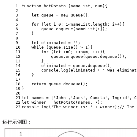
1
function
hotPotato
 (
nameList, num
){
2
3
let
 queue = 
new
Queue
();
4
5
for
 (
let
 i=
0
; i<nameList.
length
; i++){
6
        queue.
enqueue
(nameList[i]);
7
    }
8
9
let
 eliminated = 
''
;
10
while
 (queue.
size
() > 
1
){
11
for
 (
let
 i=
0
; i<num; i++){
12
            queue.
enqueue
(queue.
dequeue
());
13
        }
14
        eliminated = queue.
dequeue
();
15
console
.
log
(eliminated + 
' was eliminat
16
    }
17
18
return
 queue.
dequeue
();
19
}
20
21
let
 names = [
'John'
,
'Jack'
,
'Camila'
,
'Ingrid'
,
'C
22
let
 winner = 
hotPotato
(names, 
7
);
23
console
.
log
(
'The winner is: '
 + winner);
// The 
运行示例图：