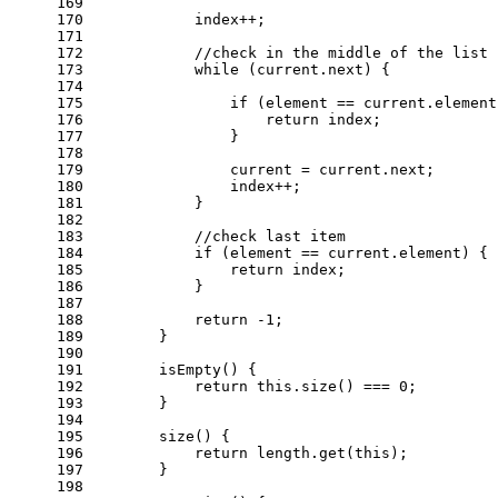
169
170
            index++;
171
172
//check in the middle of the list
173
while
 (current.
next
) {
174
175
if
 (element == current.
element
176
return
 index;
177
                }
178
179
                current = current.
next
;
180
                index++;
181
            }
182
183
//check last item
184
if
 (element == current.
element
) {
185
return
 index;
186
            }
187
188
return
 -
1
;
189
        }
190
191
isEmpty
(
) {
192
return
this
.
size
() === 
0
;
193
        }
194
195
size
(
) {
196
return
 length.
get
(
this
);
197
        }
198