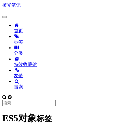
橙光笔记
首页
标签
分类
特效收藏馆
友链
搜索
ES5对象
标签