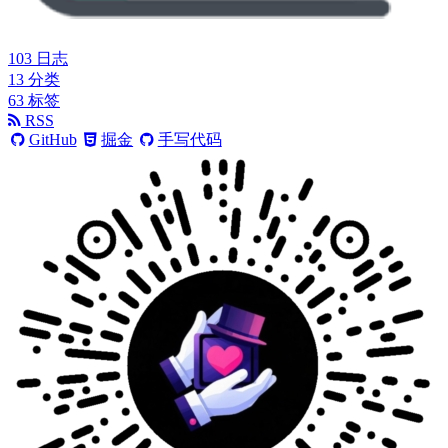
103
日志
13
分类
63
标签
RSS
GitHub
掘金
手写代码