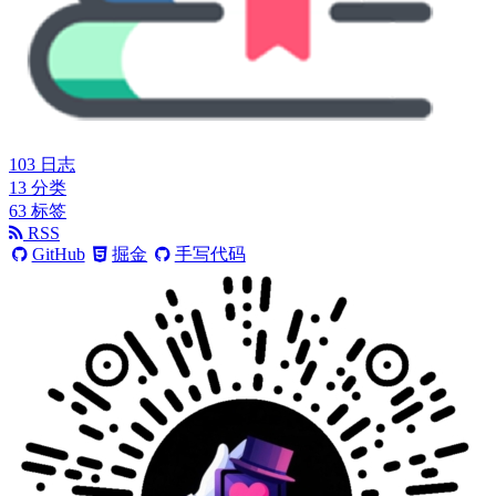
103
日志
13
分类
63
标签
RSS
GitHub
掘金
手写代码