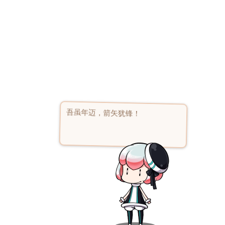
吾虽年迈，箭矢犹锋！