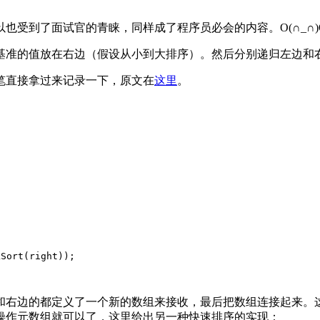
受到了面试官的青睐，同样成了程序员必会的内容。O(∩_∩)
基准的值放在右边（假设从小到大排序）。然后分别递归左边和
笔直接拿过来记录一下，原文在
这里
。
;
kSort
(right));
和右边的都定义了一个新的数组来接收，最后把数组连接起来。
操作元数组就可以了，这里给出另一种快速排序的实现：