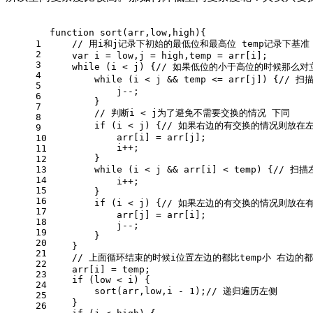
function
sort
(
arr,low,high
){
1
// 用i和j记录下初始的最低位和最高位 temp记录下基
2
var
 i = low,j = high,temp = arr[i];
3
while
 (i < j) {
// 如果低位的小于高位的时候那么对
4
while
 (i < j && temp <= arr[j]) {
// 扫
5
            j--;
6
        }
7
// 判断i < j为了避免不需要交换的情况 下同
8
if
 (i < j) {
// 如果右边的有交换的情况则放在
9
            arr[i] = arr[j];
10
            i++;
11
        }
12
13
while
 (i < j && arr[i] < temp) {
// 扫
14
            i++;
15
        }
16
if
 (i < j) {
// 如果左边的有交换的情况则放在
17
            arr[j] = arr[i];
18
            j--;
19
        }
20
    }
21
// 上面循环结束的时候i位置左边的都比temp小 右边的都比
22
    arr[i] = temp;
23
if
 (low < i) {
24
sort
(arr,low,i - 
1
);
// 递归遍历左侧
25
    }
26