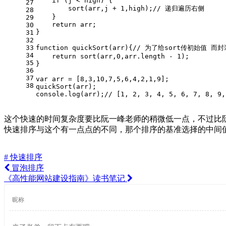
if
 (j < high) {
27
sort
(arr,j + 
1
,high);
// 递归遍历右侧
28
    }
29
return
 arr;
30
}
31
32
33
function
quickSort
(
arr
){
// 为了给sort传初始值 而
34
return
sort
(arr,
0
,arr.
length
 - 
1
);
35
}
36
37
var
 arr = [
8
,
3
,
10
,
7
,
5
,
6
,
4
,
2
,
1
,
9
];
38
quickSort
(arr);
console
.
log
(arr);
// [1, 2, 3, 4, 5, 6, 7, 8, 9,
这个快速的时间复杂度要比阮一峰老师的稍微低一点，不过比
快速排序与这个有一点点的不同，那个排序的基准选择的中间
# 快速排序
冒泡排序
《高性能网站建设指南》读书笔记