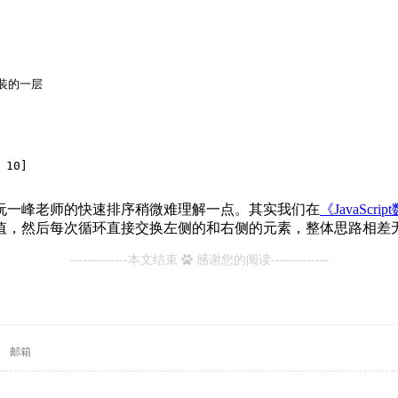
封装的一层
 10]
阮一峰老师的快速排序稍微难理解一点。其实我们在
《JavaSc
值，然后每次循环直接交换左侧的和右侧的元素，整体思路相差
-------------本文结束
感谢您的阅读-------------