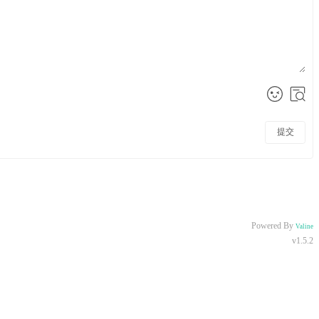
提交
Powered By
Valine
v1.5.2