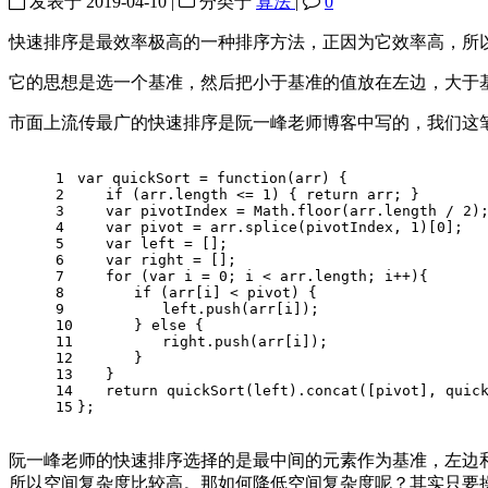
发表于
2019-04-10
|
分类于
算法
|
0
快速排序是最效率极高的一种排序方法，正因为它效率高，所以也
它的思想是选一个基准，然后把小于基准的值放在左边，大于
市面上流传最广的快速排序是阮一峰老师博客中写的，我们这
1
var
 quickSort = 
function
(
arr
) {
2
if
 (arr.
length
 <= 
1
) { 
return
 arr; }
3
var
 pivotIndex = 
Math
.
floor
(arr.
length
 / 
2
)
4
var
 pivot = arr.
splice
(pivotIndex, 
1
)[
0
];
5
var
 left = [];
6
var
 right = [];
7
for
 (
var
 i = 
0
; i < arr.
length
; i++){
8
if
 (arr[i] < pivot) {
9
　　　　　　left.
push
(arr[i]);
10
　　　　} 
else
 {
11
　　　　　　right.
push
(arr[i]);
12
　　　　}
13
　　}
14
return
quickSort
(left).
concat
([pivot], 
quic
15
};
阮一峰老师的快速排序选择的是最中间的元素作为基准，左边
所以空间复杂度比较高。那如何降低空间复杂度呢？其实只要