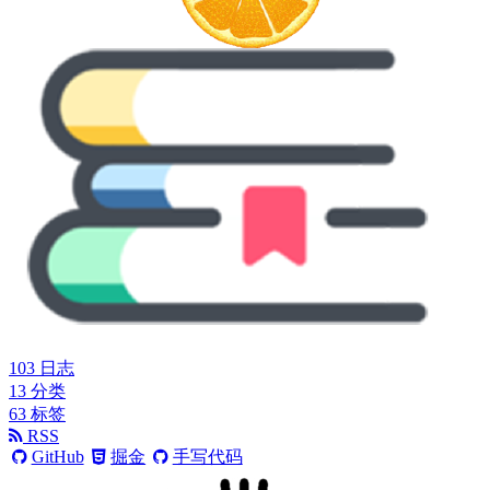
103
日志
13
分类
63
标签
RSS
GitHub
掘金
手写代码